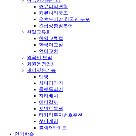
한국인커뮤니티
커뮤니티연혁
커뮤니티굿즈
우츠노미야 한국인 분포
긴급상황일본어
한일교류회
한일교류회
한국어교실
언어교환
외국인 모임
회원운영업체
재미있는기능
엔빵
사다리타기
룰렛돌리기
자리배치
어디갈까
포인트복권
타카라쿠지번호추천
섯다게임
블랙&화이트
언어학습