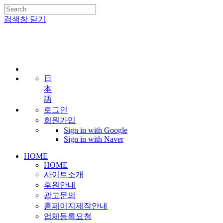
검색창 닫기
日
本
語
로그인
회원가입
Sign in with Google
Sign in with Naver
HOME
HOME
사이트소개
후원안내
광고문의
홈페이지제작안내
업체등록요청