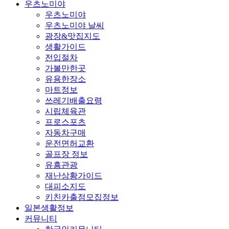
우츠노미야
우츠노미야
우츠노미야 날씨
광장&맛집지도
생활가이드
전입절차
가볼만한곳
유용한장소
마트정보
쓰레기배출요령
시립체육관
프로스포츠
자동차구매
운전면허교환
골프장 정보
유흥관광
재난상황가이드
대피소지도
키친카출점모집정보
일본생활정보
커뮤니티